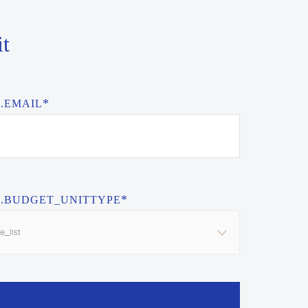
it
*
.EMAIL
*
.BUDGET_UNITTYPE
e_list