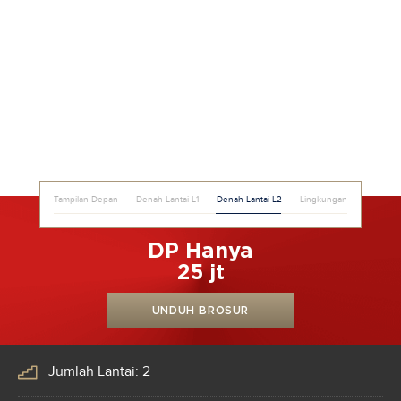
Tampilan Depan
Denah Lantai L1
Denah Lantai L2
Lingkungan
DP Hanya
25 jt
UNDUH BROSUR
Jumlah Lantai: 2