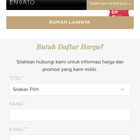
25
TAMPILKAN SPESIFIKASI
ENVATO
jt
TAMPILKAN SPESIFIKASI
DP
25
jt
DP
25
jt
DP
RUMAH LAINNYA
25
jt
Butuh Daftar Harga?
Silahkan hubungi kami untuk informasi harga dan
promosi yang kami miliki.
*
TITEL
*
NAMA
*
E-MAIL