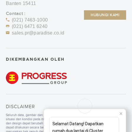
Banten 15411
Contact :
HUBUNGI KAMI
(021) 7463-1000
(021) 6471 6240
sales.pr@paradise.co.id
DIKEMBANGKAN OLEH
DISCLAIMER
Seluruh data, gambar dan tulisan yang tercantum di dalam website merupakan
situasi dan kondisi pada masa persiapan. Untuk pengembangan mutu, spesifikasi
dan design dapat berubah sewaktu-waktu tanpa pemberitahuan. Pembangunan
Selamat Datang! Dapatkan
dapat dilakukan secara bertahap sesuai dengan tahapan dan perencanaan yang
rumah dua lantai di Cluster
merupakan hak penuh dari pengembang. Seluruh ilustrasi/foto yang ditampilkan