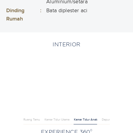
Aluminium/setara
Dinding
:
Bata diplester aci
Rumah
INTERIOR
Ruang Tamu
Kamar Tidur Utama
Kamar Tidur Anak
Dapur
0
EXPERIENCE 360