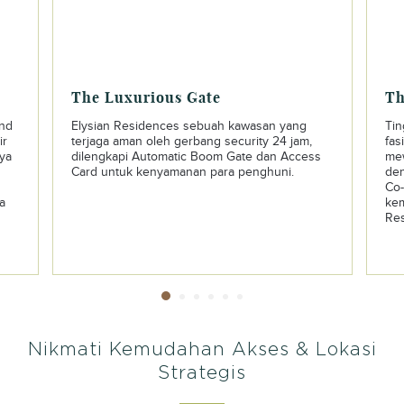
The Luxurious Gate
Th
und
Elysian Residences sebuah kawasan yang
Tin
ir
terjaga aman oleh gerbang security 24 jam,
fas
nya
dilengkapi Automatic Boom Gate dan Access
mew
Card untuk kenyamanan para penghuni.
den
Co-
a
kem
Res
Nikmati Kemudahan Akses & Lokasi
Strategis