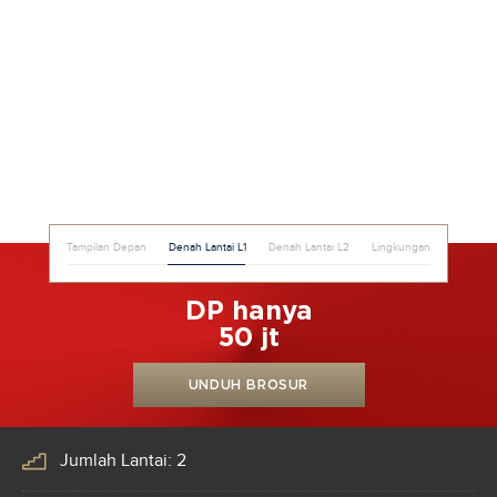
Tampilan Depan
Denah Lantai L1
Denah Lantai L2
Lingkungan
DP hanya
50 jt
UNDUH BROSUR
Jumlah Lantai: 2