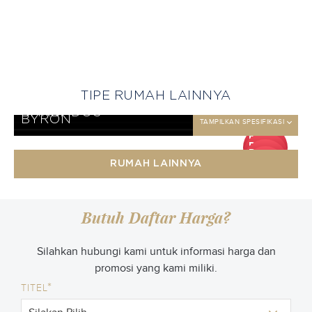
TIPE RUMAH LAINNYA
BANYAN
TAMPILKAN SPESIFIKASI
BAYSHORE
TAMPILKAN SPESIFIKASI
BARBADOS
TAMPILKAN SPESIFIKASI
BYRON
TAMPILKAN SPESIFIKASI
DP
DP
50
DP
jt
25
DP
jt
50
RUMAH LAINNYA
jt
50
jt
Butuh Daftar Harga?
Silahkan hubungi kami untuk informasi harga dan
promosi yang kami miliki.
*
TITEL