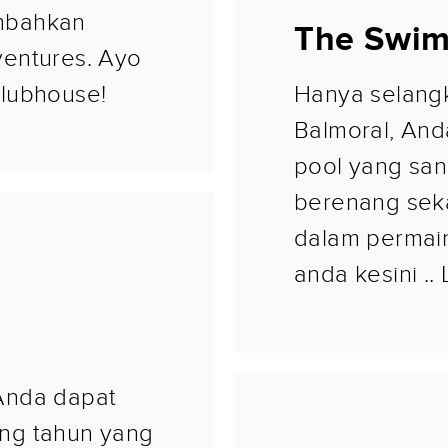
mbahkan
The Swim
ventures. Ayo
Clubhouse!
Hanya selangk
Balmoral, An
pool yang san
berenang sek
dalam permaina
anda kesini ..
Anda dapat
ng tahun yang