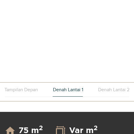
Tampilan Depan
Denah Lantai 1
Denah Lantai 2
2
2
75 m
Var m