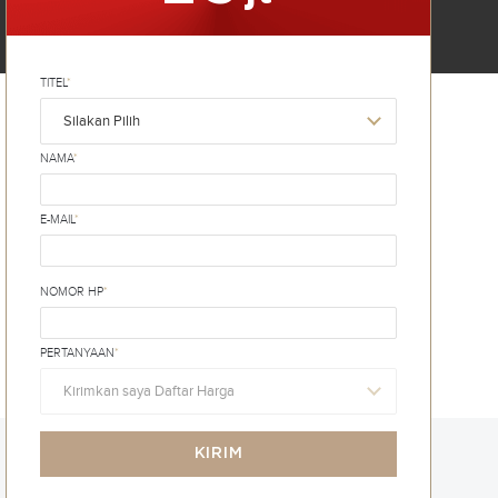
TITEL
*
Silakan Pilih
NAMA
*
E-MAIL
*
NOMOR HP
*
PERTANYAAN
*
Kirimkan saya Daftar Harga
KIRIM