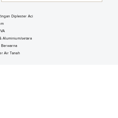
Ringan Diplester Aci
um
 VA
& Aluminium/setara
 Berwarna
r Air Tanah