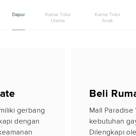
Dapur
Kamar Tidur
Kamar Tidur
Utama
Anak
ate
Beli Rum
miliki gerbang
Mall Paradise
gkapi dengan
kebutuhan gay
 keamanan
Dilengkapi ol