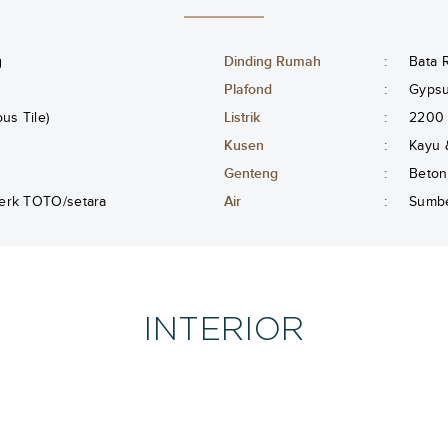
g
Dinding Rumah
:
Bata 
Plafond
:
Gyps
s Tile)
Listrik
:
2200
Kusen
:
Kayu 
Genteng
:
Beton
erk TOTO/setara
Air
:
Sumbe
INTERIOR