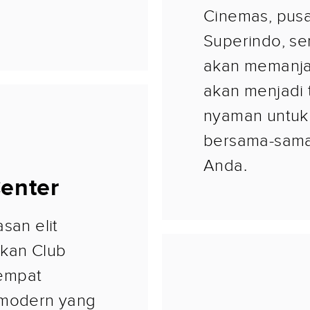
Cinemas, pusa
Superindo, se
akan memanjak
akan menjadi
nyaman untuk
bersama-sama
Anda.
Center
san elit
kan Club
empat
 modern yang