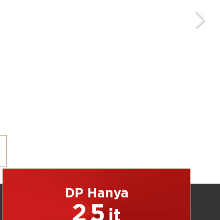
DP Hanya
25
jt