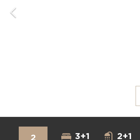
3+1
2+1
2