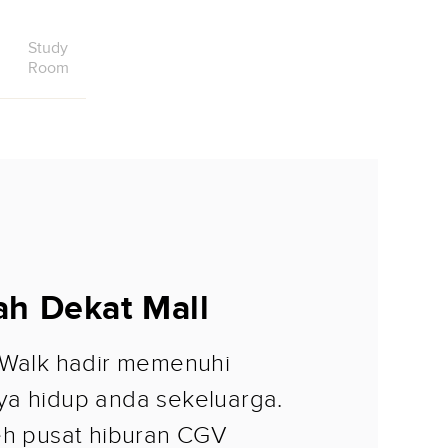
Study
Room
ah Dekat Mall
 Walk hadir memenuhi
a hidup anda sekeluarga.
eh pusat hiburan CGV