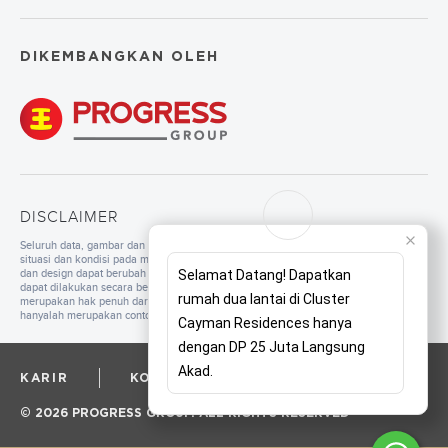
DIKEMBANGKAN OLEH
DISCLAIMER
Seluruh data, gambar dan tulisan yang tercantum di dalam website merupakan
situasi dan kondisi pada masa persiapan. Untuk pengembangan mutu, spesifikasi
dan design dapat berubah sewaktu-waktu tanpa pemberitahuan. Pembangunan
Selamat Datang! Dapatkan
dapat dilakukan secara bertahap sesuai dengan tahapan dan perencanaan yang
rumah dua lantai di Cluster
merupakan hak penuh dari pengembang. Seluruh ilustrasi/foto yang ditampilkan
hanyalah merupakan contoh dan bukan merupakan bagian dari perjanjian jual beli.
Cayman Residences hanya
dengan DP 25 Juta Langsung
Akad.
KARIR
KORPORAT
PRIVACY POLICY
© 2026 PROGRESS GROUP. ALL RIGHTS RESERVED