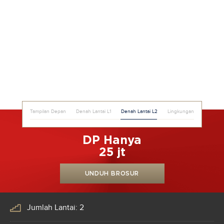
Tampilan Depan
Denah Lantai L1
Denah Lantai L2
Lingkungan
DP Hanya
25 jt
UNDUH BROSUR
Jumlah Lantai: 2