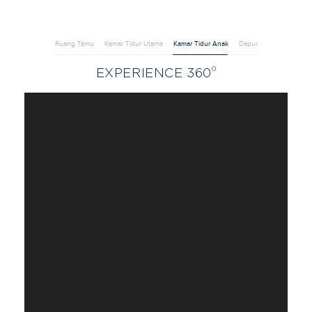
Ruang Tamu
Kamar Tidur Utama
Kamar Tidur Anak
Dapur
0
EXPERIENCE 360