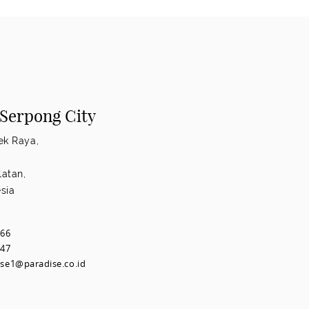
 Serpong City
ek Raya,
atan,
sia
666
447
ise1@paradise.co.id