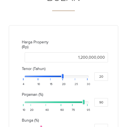
Harga Property
(Rp)
Tenor (Tahun)
4
10
15
20
25
30
Pinjaman (%)
10
20
40
60
75
95
Bunga (%)