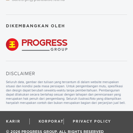
DIKEMBANGKAN OLEH
DISCLAIMER
Seluruh data, gambar dan tulisan yang tercantum di dalam website merupakan
situasi dan kondisi pada masa persiapan. Untuk pengembangan mutu, spesifikasi
dan design dapat berubah sewaktu-waktu tanpa pemberitahuan. Pembangunan
dapat dilakukan secara bertahap sesuai dengan tahapan dan perencanaan yang
merupakan hak penuh dari pengembang. Seluruh ilustrasi/foto yang ditampilkan
hanyalah merupakan contoh dan bukan merupakan bagian dari perjanjian jual beli.
KARIR
KORPORAT
PRIVACY POLICY
© 2026 PROGRESS GROUP. ALL RIGHTS RESERVED