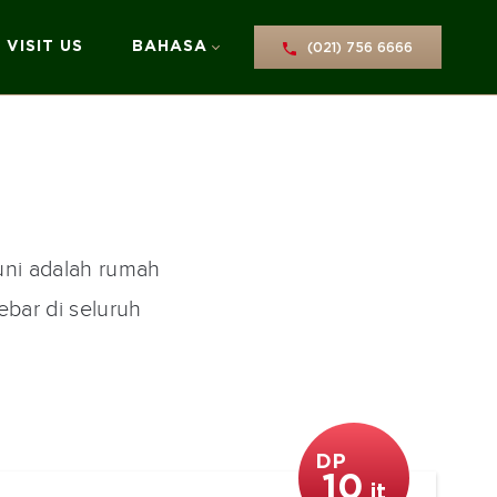
VISIT US
BAHASA
(021) 756 6666
uni adalah rumah
bar di seluruh
DP
10
jt