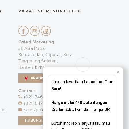
Y
PARADISE RESORT CITY
Galeri Marketing
Jl. Aria Putra,
Serua Indah, Ciputat, Kota
Tangerang Selatan,
Banten 15411
ARAHKAN SAYA
Jangan lewatkan
Launching Tipe
Baru!
Contact :
(021) 7463-1000
Harga mulai 448 Juta dengan
(021) 6471 6240
.id
sales.pr@paradise.co.id
Cicilan 2,8 Jt-an dan Tanpa DP.
HUBUNGI KAMI
Butuh info lebih lanjut atau mau