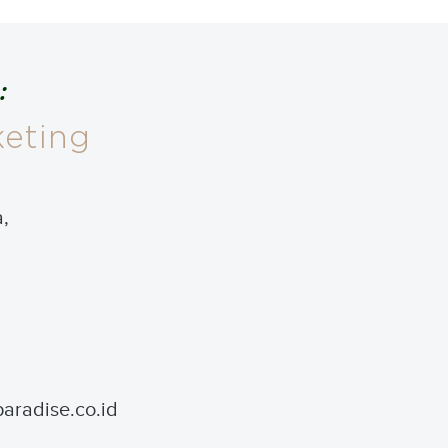
:
keting
,
aradise.co.id