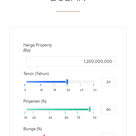
Harga Property
(Rp)
Tenor (Tahun)
4
10
15
20
25
30
Pinjaman (%)
10
20
40
60
75
95
Bunga (%)