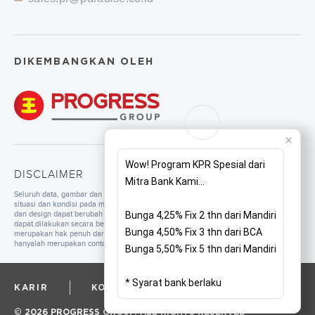
DIKEMBANGKAN OLEH
Wow! Program KPR Spesial dari
DISCLAIMER
Mitra Bank Kami...
Seluruh data, gambar dan tulisan yang tercantum di dalam website merupakan
situasi dan kondisi pada masa persiapan. Untuk pengembangan mutu, spesifikasi
dan design dapat berubah sewaktu-waktu tanpa pemberitahuan. Pembangunan
Bunga 4,25% Fix 2 thn dari Mandiri
dapat dilakukan secara bertahap sesuai dengan tahapan dan perencanaan yang
Bunga 4,50% Fix 3 thn dari BCA
merupakan hak penuh dari pengembang. Seluruh ilustrasi/foto yang ditampilkan
hanyalah merupakan contoh dan bukan merupakan bagian dari perjanjian jual beli.
Bunga 5,50% Fix 5 thn dari Mandiri
* Syarat bank berlaku
KARIR
KORPORAT
PRIVACY POLICY
© 2026 PROGRESS GROUP. ALL RIGHTS RESERVED