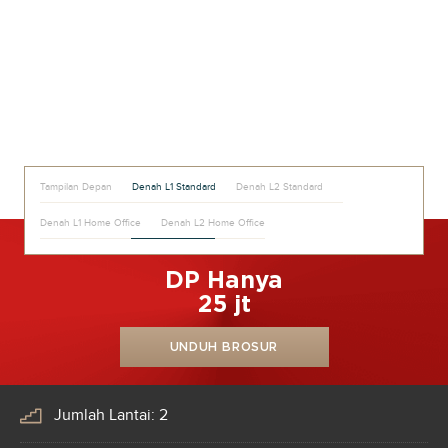
Tampilan Depan
Denah L1 Standard
Denah L2 Standard
Denah L1 Home Office
Denah L2 Home Office
DP Hanya
25 jt
UNDUH BROSUR
Jumlah Lantai: 2