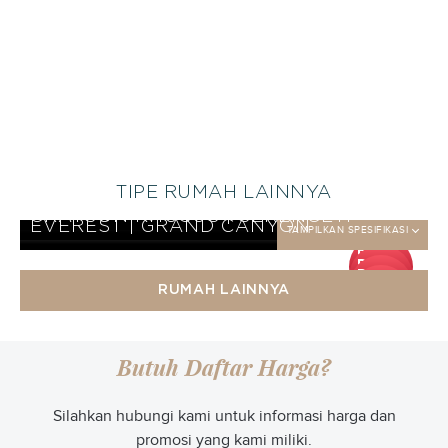
TIPE RUMAH LAINNYA
EVEREST KHUSUS | SERENGETI
TAMPILKAN SPESIFIKASI
CLIVIA KHUSUS | SERENGETI
TAMPILKAN SPESIFIKASI
GRAYSON KHUSUS | SERENGETI
TAMPILKAN SPESIFIKASI
EVEREST | GRAND CANYON
TAMPILKAN SPESIFIKASI
DP
DP
25
DP
jt
25
DP
jt
25
RUMAH LAINNYA
jt
25
jt
Butuh Daftar Harga?
Silahkan hubungi kami untuk informasi harga dan
promosi yang kami miliki.