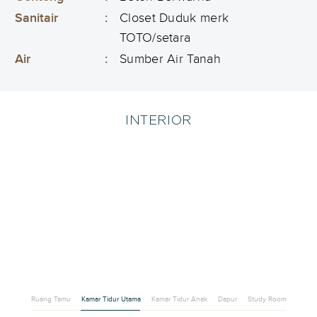
Sanitair
:
Closet Duduk merk
TOTO/setara
Air
:
Sumber Air Tanah
INTERIOR
Ruang Tamu
Kamar Tidur Utama
Kamar Tidur Anak
Dapur
Study Room