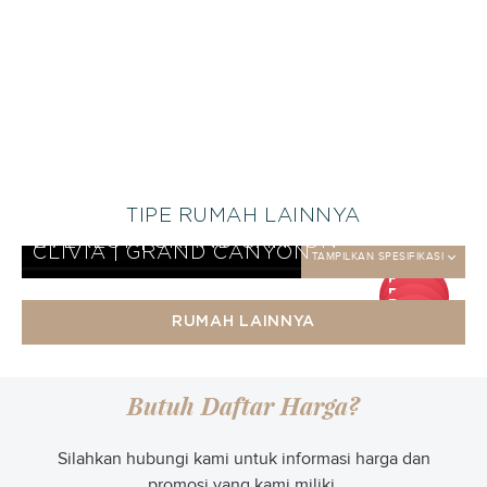
TIPE RUMAH LAINNYA
EVEREST KHUSUS | SERENGETI
TAMPILKAN SPESIFIKASI
CLIVIA KHUSUS | SERENGETI
TAMPILKAN SPESIFIKASI
EVEREST | GRAND CANYON
TAMPILKAN SPESIFIKASI
CLIVIA | GRAND CANYON
TAMPILKAN SPESIFIKASI
DP
DP
25
DP
jt
25
DP
jt
25
RUMAH LAINNYA
jt
25
jt
Butuh Daftar Harga?
Silahkan hubungi kami untuk informasi harga dan
promosi yang kami miliki.